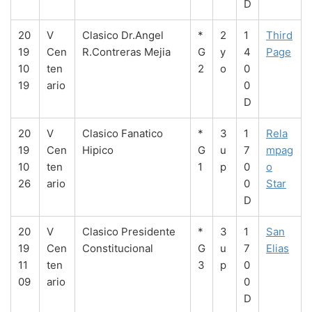
D
20
V
Clasico Dr.Angel
*
2
1
Third
19
Cen
R.Contreras Mejia
G
y
4
Page
10
ten
2
o
0
19
ario
0
D
20
V
Clasico Fanatico
*
3
1
Rela
19
Cen
Hipico
G
u
7
mpag
10
ten
1
p
0
o
26
ario
0
Star
D
20
V
Clasico Presidente
*
3
1
San
19
Cen
Constitucional
G
u
7
Elias
11
ten
3
p
0
09
ario
0
D