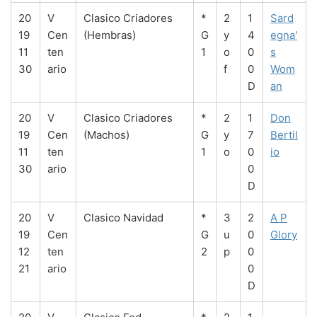
20
V
Clasico Criadores
*
2
1
Sard
19
Cen
(Hembras)
G
y
4
egna'
11
ten
1
o
0
s
30
ario
f
0
Wom
D
an
20
V
Clasico Criadores
*
2
1
Don
19
Cen
(Machos)
G
y
7
Bertil
11
ten
1
o
0
io
30
ario
0
D
20
V
Clasico Navidad
*
3
2
A P
19
Cen
G
u
0
Glory
12
ten
2
p
0
21
ario
0
D