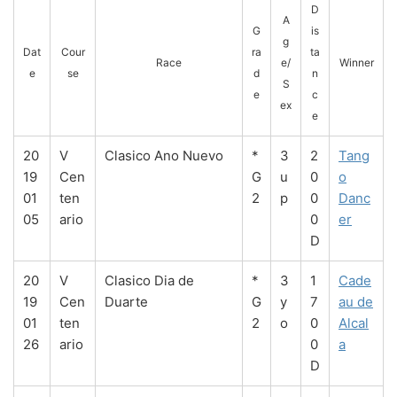
D
A
G
is
g
Dat
Cour
ra
ta
Race
e/
Winner
e
se
d
n
S
e
c
ex
e
20
V
Clasico Ano Nuevo
*
3
2
Tang
19
Cen
G
u
0
o
01
ten
2
p
0
Danc
05
ario
0
er
D
20
V
Clasico Dia de
*
3
1
Cade
19
Cen
Duarte
G
y
7
au de
01
ten
2
o
0
Alcal
26
ario
0
a
D