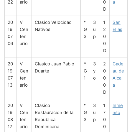
22
ario
0
a
D
20
V
Clasico Velocidad
*
3
1
San
19
Cen
Nativos
G
u
2
Elias
07
ten
3
p
0
06
ario
0
D
20
V
Clasico Juan Pablo
*
3
2
Cade
19
Cen
Duarte
G
y
0
au de
07
ten
1
o
0
Alcal
13
ario
0
a
D
20
V
Clasico
*
3
1
Inme
19
Cen
Restauracion de la
G
u
7
nso
08
ten
Republica
3
p
0
17
ario
Dominicana
0