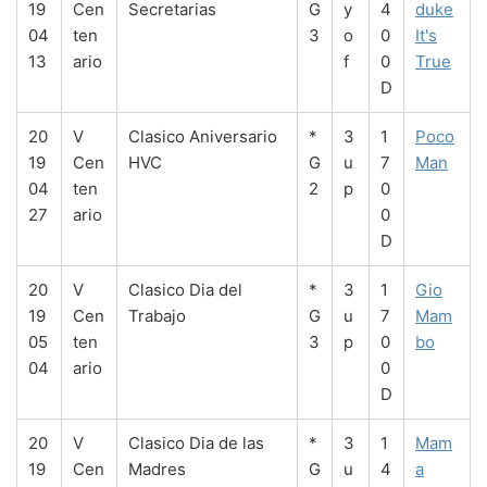
19
Cen
Secretarias
G
y
4
duke
04
ten
3
o
0
It's
13
ario
f
0
True
D
20
V
Clasico Aniversario
*
3
1
Poco
19
Cen
HVC
G
u
7
Man
04
ten
2
p
0
27
ario
0
D
20
V
Clasico Dia del
*
3
1
Gio
19
Cen
Trabajo
G
u
7
Mam
05
ten
3
p
0
bo
04
ario
0
D
20
V
Clasico Dia de las
*
3
1
Mam
19
Cen
Madres
G
u
4
a