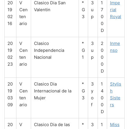
20
V
Clasico Dia San
*
3
1
Impe
19
Cen
Valentin
G
u
7
rial
02
ten
3
p
0
Royal
16
ario
0
D
20
V
Clasico
*
3
2
Inme
19
Cen
Independencia
G
u
0
nso
02
ten
Nacional
1
p
0
23
ario
0
D
20
V
Clasico Dia
*
3
1
Stylis
19
Cen
Internacional de la
G
y
4
h
03
ten
Mujer
3
o
0
Siste
09
ario
f
0
rs
D
20
V
Clasico Dia de las
*
3
1
Miss