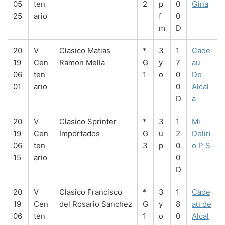
05
ten
2
p
0
Gina
25
ario
f
0
m
D
20
V
Clasico Matias
*
3
1
Cade
19
Cen
Ramon Mella
G
y
7
au
06
ten
1
o
0
De
01
ario
0
Alcal
D
a
20
V
Clasico Sprinter
*
3
1
Mi
19
Cen
Importados
G
u
2
Deliri
06
ten
3
p
0
o P S
15
ario
0
D
20
V
Clasico Francisco
*
3
1
Cade
19
Cen
del Rosario Sanchez
G
y
8
au de
06
ten
1
o
0
Alcal